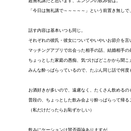
超無礼講だと思います、エンジンの飲み会は。
「今日は無礼講で～～～～～」という前置き無しで
話す内容は基本いつも同じ。
それぞれの彼氏・彼女についてやいやいお節介を言
マッチングアプリで出会った相手の話、結婚相手の
ちょっとした家庭の愚痴、気づけばどこかから聞こ
みんな酔っぱらっているので、たぶん同じ話で何度
お酒好きが多いので、遠慮なく、たくさん飲めるの
普段の、ちょっとした飲み会より酔っぱらって帰る
（私だけだったらお恥ずかしい）
飲みにケーションは賛否両論ありますが、