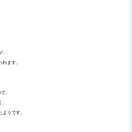
が、
われます。
ので、
く、
たようです。