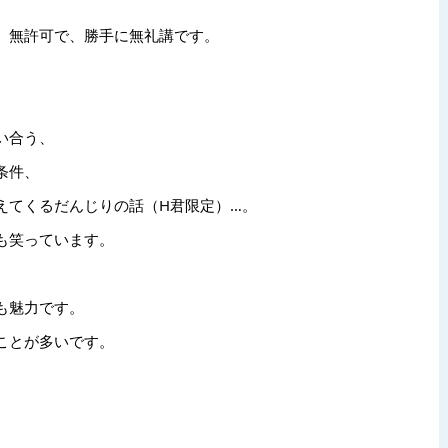
、無許可で、勝手に無礼講です。
い合う、
条件、
えてくるだんじりの話（H君限定）…。
も笑っています。
も魅力です。
ことが多いです。