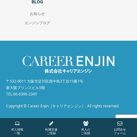
BLOG
お知らせ
エンジンブログ
〒532-0011 大阪市淀川区西中島3丁目15番7号
新大阪プリンスビル5階
TEL.06-6306-2345
Copyright © Career Enjin［キャリアエンジン］. All rights reserved.
求人情報
転職支援
求人の
お問合せ
一覧
ご登録
ご依頼
フォーム