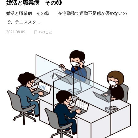
婚活と職業病 その⑩
婚活と職業病 その⑩ 在宅勤務で運動不足感が否めないの
で、テニススク...
2021.08.09
日々のこと