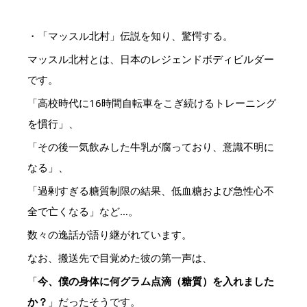
・「マッスル北村」伝説を知り、驚愕する。
マッスル北村とは、日本のレジェンドボディビルダー
です。
「高校時代に16時間自転車をこぎ続けるトレーニング
を慣行」、
「その後一気飲みした牛乳が腐っており、意識不明に
なる」、
「過剰すぎる糖質制限の結果、低血糖および急性心不
全で亡くなる」など…。
数々の逸話が語り継がれています。
なお、搬送先で目覚めた彼の第一声は、
「
今、僕の身体に何グラム点滴（糖質）を入れました
か？
」だったそうです。