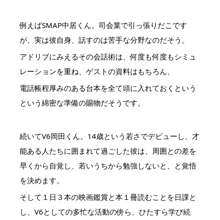
例えばSMAP中居くん。司会業で引っ張りだこです
が、実は彼自身、話すのは苦手な分野なのだそう。
アドリブにみえるその会話術は、何度も何度もシミュ
レーションを重ね、ゲストの資料はもちろん、
電話帳程厚みのある台本を全て頭に入れておくという
という綿密な準備の賜物だそうです。
続いてV6岡田くん。14歳という若さでデビューし、才
能ある人たちに囲まれて過ごした彼は、周囲との差を
早くから自覚し、若いうちから勉強しないと、と覚悟
を決めます。
そして１日３本の映画鑑賞と本１冊読むことを日課と
し、V6としての多忙な活動の傍ら、ひたすら学び続